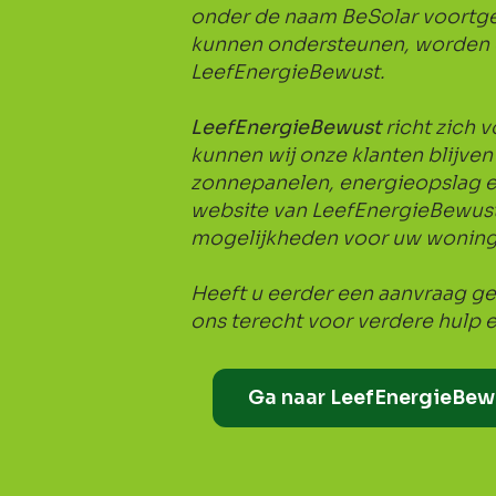
onder de naam BeSolar voortgez
kunnen ondersteunen, worden on
LeefEnergieBewust.
LeefEnergieBewust
richt zich
kunnen wij onze klanten blijve
zonnepanelen, energieopslag e
website van LeefEnergieBewust.
mogelijkheden voor uw woning o
Heeft u eerder een aanvraag ged
ons terecht voor verdere hulp 
Ga naar LeefEnergieBew