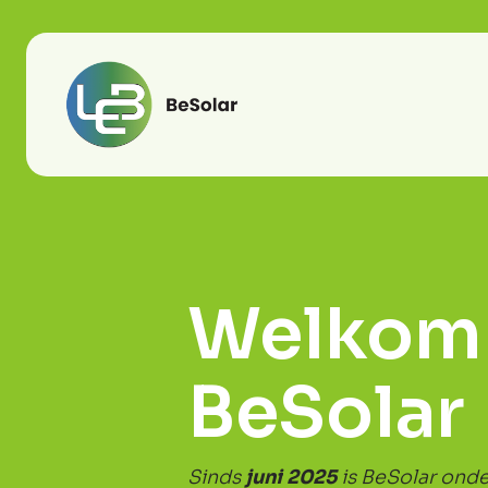
Welkom 
BeSolar
Sinds
juni 2025
is BeSolar ond