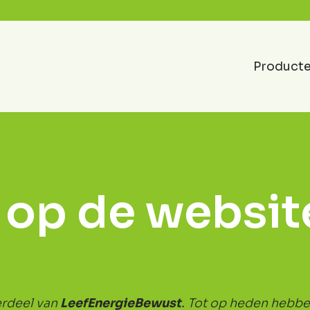
Product
op de websit
erdeel van
L
eefEnergieBewust
.
Tot op heden hebben